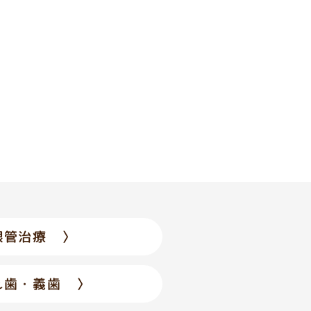
根管治療 〉
れ歯・義歯 〉