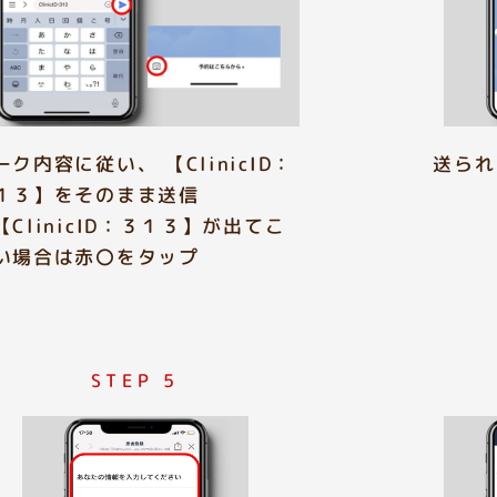
ーク内容に従い、 【ClinicID：
送られ
１３】をそのまま送信
【ClinicID：３１３】が出てこ
い場合は赤〇をタップ
STEP 5